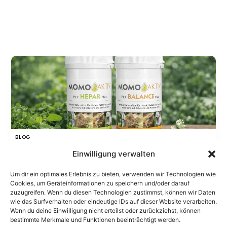
BLOG
Nahrungsergänzung für Tiere –
Einwilligung verwalten
wann sie sinnvoll ist und worauf
Um dir ein optimales Erlebnis zu bieten, verwenden wir Technologien wie
Tierhalter achten sollten
Cookies, um Geräteinformationen zu speichern und/oder darauf
zuzugreifen. Wenn du diesen Technologien zustimmst, können wir Daten
wie das Surfverhalten oder eindeutige IDs auf dieser Website verarbeiten.
Wenn du deine Einwilligung nicht erteilst oder zurückziehst, können
Die Gesundheit unserer Tiere beginnt täglich im
bestimmte Merkmale und Funktionen beeinträchtigt werden.