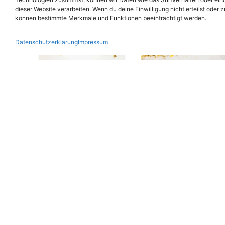
dieser Website verarbeiten. Wenn du deine Einwilligung nicht erteilst oder 
können bestimmte Merkmale und Funktionen beeinträchtigt werden.
Datenschutzerklärung
Impressum
MOMO-Aktiv -
MOMO-Aktiv -
Natur
Natur
Geflügelmastfutter
Junghennenaufzu
Universal
granuliert
€
84,90
€
80,20