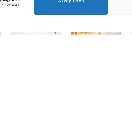
Akzeptieren
zurückziehst,
MOMO-Aktiv -
MOMO-Aktiv -
Natur Kückenstart
Körnermix
Bio
cht
granuliert
€
97,10
€
65,10