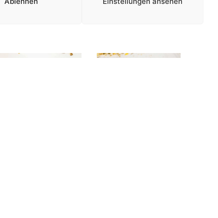
Ablehnen
Einstellungen ansehen
MOMO-Aktiv -
MOMO-Aktiv -
Natur
Natur
Legehennenfutter
Legehennenfutter
19
granuliert
19
€
84,90
€
81,90