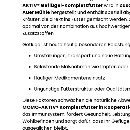
AKTIV® Geflügel-Komplettfutter
wird in
Zus
Auer Mühle
hergestellt und enthält speziell a
Kräuter, die direkt ins Futter gemischt werden. 
optimal von der Kombination aus hochwertigem
Zusatzstoffen.
Geflügel ist heute häufig besonderen Belastun
Umstallungen, Transport und neue Haltu
Belastende Maßnahmen wie Impfen oder
Häufiger Medikamenteneinsatz
Ungünstige Futterstruktur oder Qualitäts
Diese Faktoren schwächen die natürliche Abweh
MOMO-AKTIV® Komplettfutter in Kooperati
das Immunsystem, fördert Gesundheit, Leistun
Wohlbefinden und sorgt dafür, dass Ihr Geflügel
ausgeglichen bleibt.